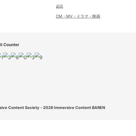
必読
CM・MV・ドラマ・映画
it Counter
ive Content Society - 2026
Immersive Content BAREN