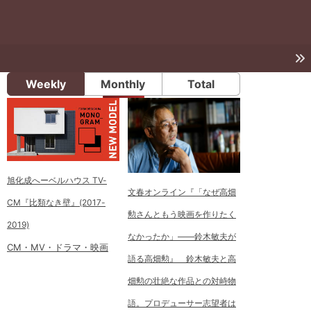
Weekly
Monthly
Total
旭化成へーベルハウス TV-
文春オンライン『「なぜ高畑
CM『比類なき壁』(2017-
勲さんともう映画を作りたく
2019)
なかったか」――鈴木敏夫が
CM・MV・ドラマ・映画
語る高畑勲』 鈴木敏夫と高
畑勲の壮絶な作品との対峙物
語。プロデューサー志望者は