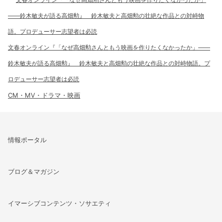
文春オンライン『「なぜ高畑勲さんともう映画を作りたくなかったか」――
鈴木敏夫が語る高畑勲』 鈴木敏夫と高畑勲の壮絶な作品との対峙物語。プ
ロデューサー志望者は必読
CM・MV・ドラマ・映画
情報ポータル
ブログ＆マガジン
イマーシブコンテンツ・ソサエティ