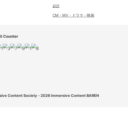
必読
CM・MV・ドラマ・映画
it Counter
ive Content Society - 2026
Immersive Content BAREN