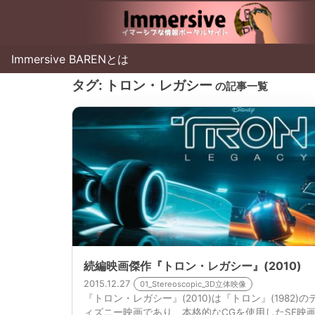
Immersive BARENとは
タグ:
トロン・レガシー
の記事一覧
続編映画傑作『トロン・レガシー』(2010)
2015.12.27
01_Stereoscopic_3D立体映像
『トロン・レガシー』(2010)は『トロン』(1982)の
ィズニー映画であり、本格的なCGを使用したSF映