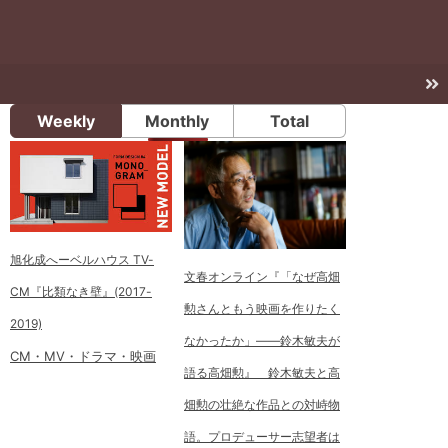
Weekly
Monthly
Total
旭化成へーベルハウス TV-
文春オンライン『「なぜ高畑
CM『比類なき壁』(2017-
勲さんともう映画を作りたく
2019)
なかったか」――鈴木敏夫が
CM・MV・ドラマ・映画
語る高畑勲』 鈴木敏夫と高
畑勲の壮絶な作品との対峙物
語。プロデューサー志望者は