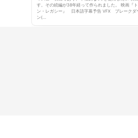
す。その続編が38年経って作られました。 映画『
ン・レガシー』 日本語字幕予告 VFX ブレークダ
ン(...