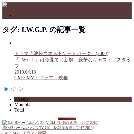
Immersive BARENとは
タグ:
I.W.G.P.
の記事一覧
ドラマ「池袋ウエストゲートパーク」(2000)
『I.W.G.P.』は今見ても新鮮！豪華なキャスト、スタッ
フ
2018.04.18
CM・MV・ドラマ・映画
Weekly
Monthly
Total
旭化成へーベルハウス TV-CM『比類なき壁』(2017-2019)
CM・MV・ドラマ・映画