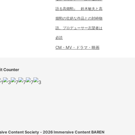
語る高畑勲』 鈴木敏夫と高
畑勲の壮絶な作品との対峙物
語。プロデューサー志望者は
必読
CM・MV・ドラマ・映画
it Counter
ive Content Society - 2026
Immersive Content BAREN