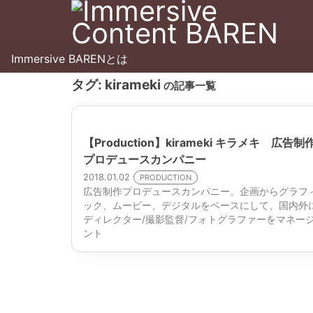
Immersive BARENとは
タグ:
kirameki
の記事一覧
【Production】kirameki キラメキ 広告制
プロデュースカンパニー
2018.01.02
PRODUCTION
広告制作プロデュースカンパニー。企画からグラフ
ック、ムービー、デジタルをベースにして、国内外
ディレクター/撮影監督/フォトグラファーをマネー
ント