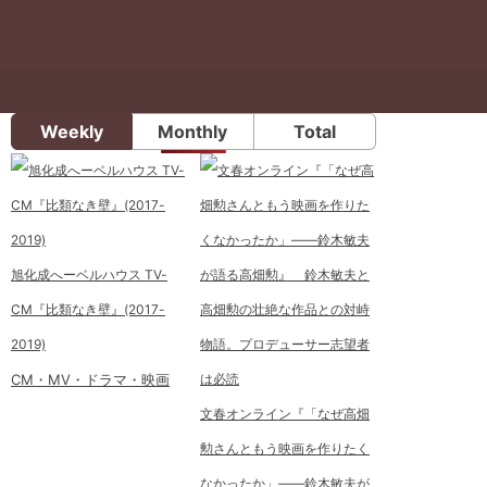
Weekly
Monthly
Total
旭化成へーベルハウス TV-
CM『比類なき壁』(2017-
2019)
CM・MV・ドラマ・映画
文春オンライン『「なぜ高畑
勲さんともう映画を作りたく
なかったか」――鈴木敏夫が