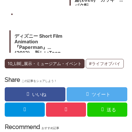
バク転
ディズニー Short Film
Animation
『Paperman』
(2012) 新しいToon
Shaderや作画の試みが
斬新。ジョン・カーズ
10_LBE_展示・ミュージアム・イベント
#ライフオブパイ
監督
Share
この記事をシェアしよう！
いいね
ツイート
送る
Recommend
おすすめ記事