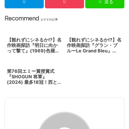
送る
Recommend
おすすめ記事
【観れずにシネるか!?】名
【観れずにシネるか!?】名
作映画探訪『明日に向か
作映画探訪『グラン・ブ
って撃て』(1969)色褪せ
ルーLe Grand Bleu』
ない青春西部劇
(1988)リュック・ベッソ
ン監督。碧い海は深淵ま
で永遠に続いている。
第76回エミー賞授賞式
『SHOGUN 将軍』
(2024) 最多18冠！西と東
の文化が、芸術がひとつ
になる快挙