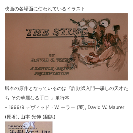
映画の各場面に使われているイラスト
脚本の原作となっているのは『詐欺師入門―騙しの天才た
ち その華麗なる手口 』単行本
– 1999/9 デヴィッド・W. モラー (著), David W. Maurer
(原著), 山本 光伸 (翻訳)