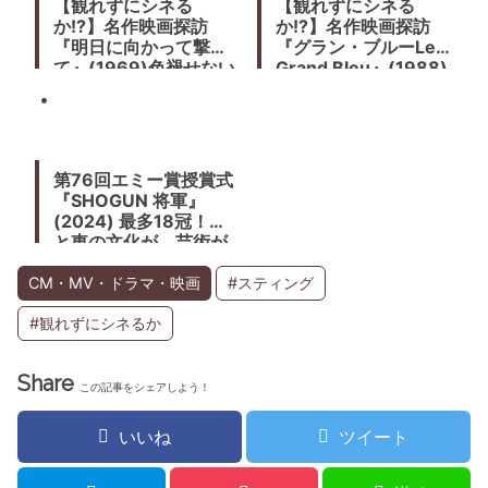
【観れずにシネる
【観れずにシネる
か!?】名作映画探訪
か!?】名作映画探訪
『明日に向かって撃
『グラン・ブルーLe
て』(1969)色褪せない
Grand Bleu』(1988)
青春西部劇
リュック・ベッソン監
督。碧い海は深淵まで
永遠に続いている。
第76回エミー賞授賞式
『SHOGUN 将軍』
(2024) 最多18冠！西
と東の文化が、芸術が
ひとつになる快挙
CM・MV・ドラマ・映画
#スティング
#観れずにシネるか
Share
この記事をシェアしよう！
いいね
ツイート