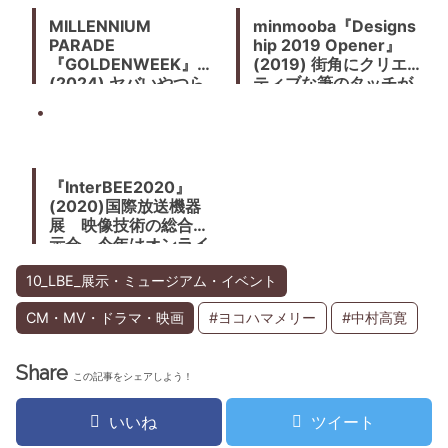
MILLENNIUM
minmooba『Designs
PARADE
hip 2019 Opener』
『GOLDENWEEK』
(2019) 街角にクリエイ
(2024) ヤバいやつら
ティブな筆のタッチが
だぜ！日本の次世代を
走り回る
担うハイパークリエイ
ターたち
『InterBEE2020』
(2020)国際放送機器
展 映像技術の総合展
示会 今年はオンライ
ンで開催
10_LBE_展示・ミュージアム・イベント
CM・MV・ドラマ・映画
#ヨコハマメリー
#中村高寛
Share
この記事をシェアしよう！
いいね
ツイート