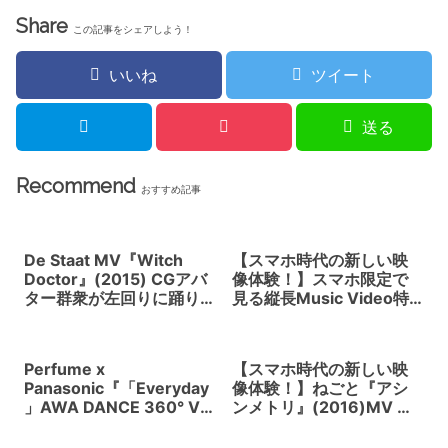
Share
この記事をシェアしよう！
いいね
ツイート
送る
Recommend
おすすめ記事
De Staat MV『Witch
【スマホ時代の新しい映
Doctor』(2015) CGアバ
像体験！】スマホ限定で
ター群衆が左回りに踊り
見る縦長Music Video特
だすちょっと不気味なMV
集。映像の感覚がどんど
だけどなんか見ちゃう。
ん変化していく。
VFXはStudioSmack
Perfume x
【スマホ時代の新しい映
Panasonic『「Everyday
像体験！】ねごと『アシ
」AWA DANCE 360° VR
ンメトリ』(2016)MV 左
ver.』(2017)
右２画面で始めて完成す
るシンクロ映像