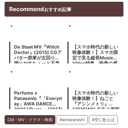
Recommend
おすすめ記事
De Staat MV『Witch
【スマホ時代の新しい
Doctor』(2015) CGア
映像体験！】スマホ限
バター群衆が左回りに
定で見る縦長Music
踊りだすちょっと不気
Video特集。映像の感
味なMVだけどなんか見
覚がどんどん変化して
ちゃう。VFXは
いく。
StudioSmack
Perfume x
【スマホ時代の新しい
Panasonic『「Everyd
映像体験！】ねごと
ay」AWA DANCE
『アシンメトリ』
360° VR ver.』(2017)
(2016)MV 左右２画面
で始めて完成するシン
クロ映像
CM・MV・ドラマ・映画
#amazarashi
#空に歌えば