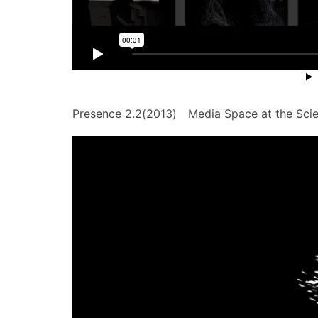
Presence 2.2(2013) Media Space at the Sc