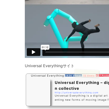
Universal Everythingサイト
Universal Everything
2636 Shares
72 Users
437 Pock
Universal Everything – dig
n collective
http://universaleverything.com
Universal Everything is a digital art
enting new forms of moving image fo
re.