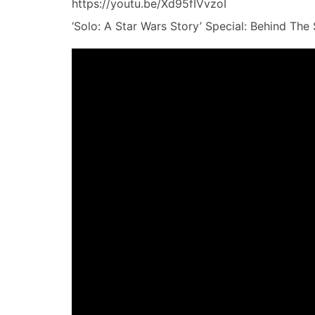
https://youtu.be/Xd95fIVvzoI
‘Solo: A Star Wars Story’ Special: Behind Th