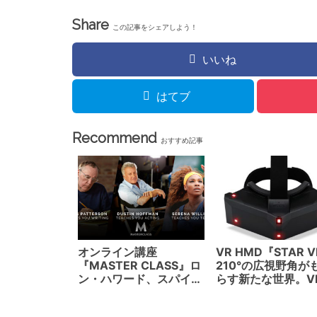
を教える。映像以外で
Share
もさまざまなジャンル
この記事をシェアしよう！
が開講中！
いいね
はてブ
Recommend
おすすめ記事
オンライン講座
VR HMD『STAR 
『MASTER CLASS』ロ
210°の広視野角が
ン・ハワード、スパイ
らす新たな世界。V
ク・リー、マーティン・
のぞき窓を開放出
スコセッシなどのハリウ
か？