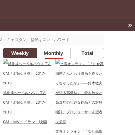
ンス・キャスダン、監督はロン・ハワード
Weekly
Monthly
Total
旭化成へーベルハウス TV-
CM『比類なき壁』(2017-
2019)
CM・MV・ドラマ・映画
文春オンライン『「なぜ高畑