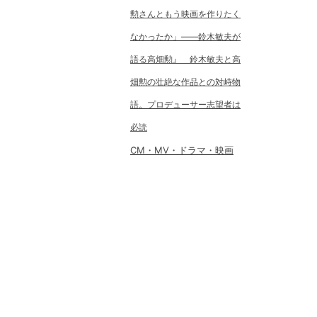
勲さんともう映画を作りたく
なかったか」――鈴木敏夫が
語る高畑勲』 鈴木敏夫と高
畑勲の壮絶な作品との対峙物
語。プロデューサー志望者は
必読
CM・MV・ドラマ・映画