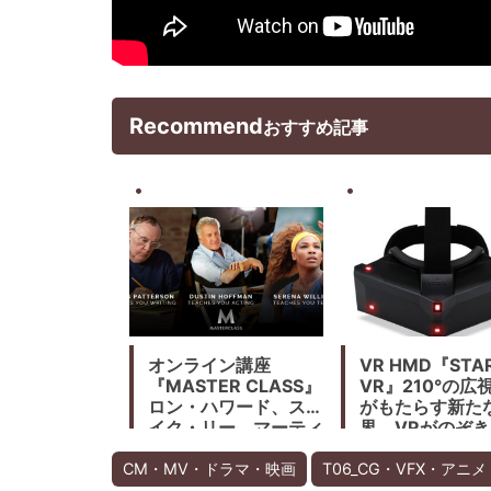
Recommend
おすすめ記事
オンライン講座
VR HMD『STA
『MASTER CLASS』
VR』210°の広
ロン・ハワード、スパ
がもたらす新た
イク・リー、マーティ
界。VRがのぞ
ン・スコセッシなどの
開放出来るか？
ハリウッドのプロが映
CM・MV・ドラマ・映画
T06_CG・VFX・アニメ
画制作FILMMAKING