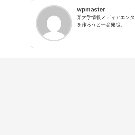
ッドのプロが映画制作
FILMMAKINGを教え
wpmaster
る。映像以外でもさまざ
某大学情報メディアエンタ
まなジャンルが開講中！
を作ろうと一念発起。