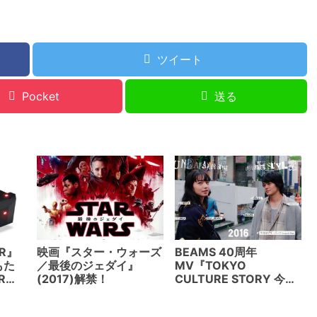
ツイート
Pocket
送る
VR』
映画『スター・ウォーズ
BEAMS 40周年
もた
／最後のジェダイ』
MV『TOKYO
Rが
(2017)解禁！
CULTURE STORY 今夜
来る
はブギー・バック』
(2016) カルチャー、フ