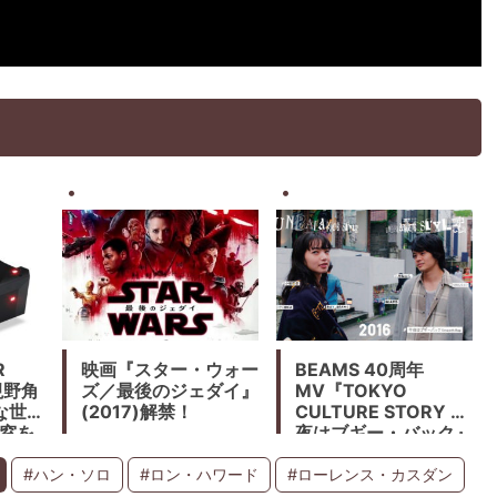
R
映画『スター・ウォー
BEAMS 40周年
視野角
ズ／最後のジェダイ』
MV『TOKYO
な世
(2017)解禁！
CULTURE STORY 今
き窓を
夜はブギー・バック』
(2016) カルチャー、
ファッション、音楽の
#ハン・ソロ
#ロン・ハワード
#ローレンス・カスダン
映像走馬灯