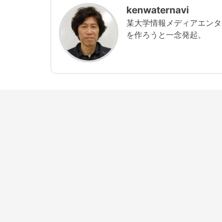
月8日 (火)〜2020年1月
kenwaternavi
13日 (月) 寺田倉庫G1-
某大学情報メディアエンタ
5Fにて
を作ろうと一念発起。