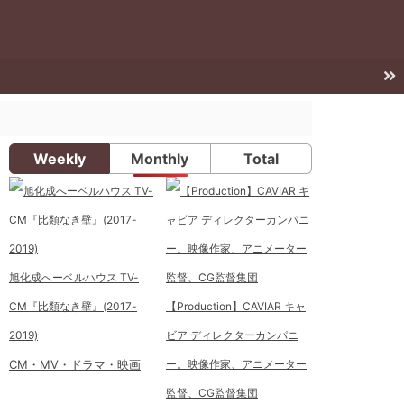
Weekly
Monthly
Total
旭化成へーベルハウス TV-
CM『比類なき壁』(2017-
【Production】CAVIAR キャ
2019)
ビア ディレクターカンパニ
CM・MV・ドラマ・映画
ー。映像作家、アニメーター
監督、CG監督集団