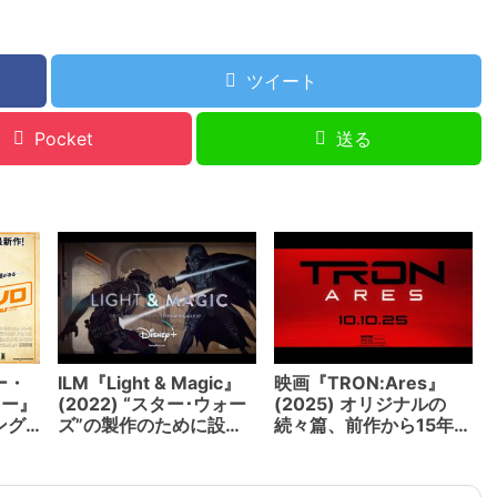
を描いたドキュメンタ
リー（全6話）
Disney+にて。
ツイート
Pocket
送る
ー・
ILM『Light & Magic』
映画『TRON:Ares』
リー』
(2022) “スター･ウォー
(2025) オリジナルの
ング
ズ”の製作のために設立
続々篇、前作から15年。
ーレン
した特殊効果＆VFX制作
VFXはILM。IMAX3D版
監督は
会社インダストリアル･
も上映
ライト＆マジック社の歴