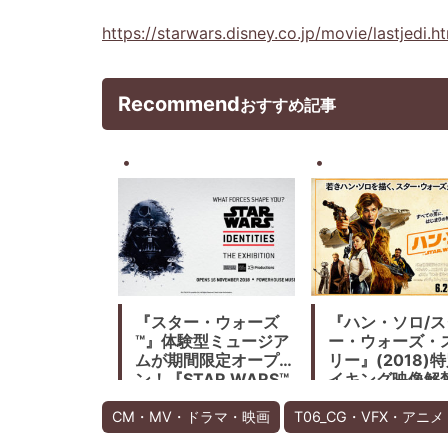
https://starwars.disney.co.jp/movie/lastjedi.h
Recommend
おすすめ記事
『スター・ウォーズ
『ハン・ソロ/ス
™』体験型ミュージア
ー・ウォーズ・
ムが期間限定オープ
リー』(2018)
ン！『STAR WARS™
イキング映像解
Identities: The
本ローレンス・
Exhibition』 2019年
ダン、監督はロ
CM・MV・ドラマ・映画
T06_CG・VFX・アニメ
8月8日 (火)〜2020
ワード