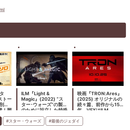
tml
タ
ILM『Light &
映画『TRON:Ares』
ストー
Magic』(2022) “ス
(2025) オリジナルの
特別メ
ター･ウォーズ”の製作
続々篇、前作から15
禁！脚
のために設立した特殊
年。VFXはILM。
キャス
効果＆VFX制作会社イ
IMAX3D版も上映
ン・ハ
ンダストリアル･ライ
#スター・ウォーズ
#最後のジェダイ
ト＆マジック社の歴史