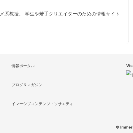
史を描いたドキュメンタ
リー（全6話）
メ系教授。 学生や若手クリエイターのための情報サイト
Disney+にて。
情報ポータル
Vis
ブログ＆マガジン
イマーシブコンテンツ・ソサエティ
© Immers