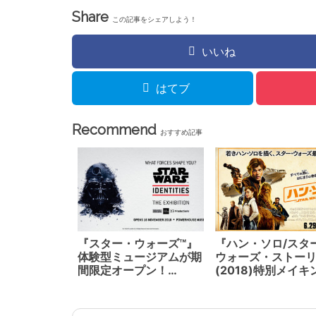
年1月13日 (月) 寺田
Share
倉庫G1-5Fにて
この記事をシェアしよう！
いいね
はてブ
Recommend
おすすめ記事
『スター・ウォーズ™』
『ハン・ソロ/スタ
体験型ミュージアムが期
ウォーズ・ストー
間限定オープン！
(2018)特別メイキ
『STAR WARS™
映像解禁！脚本ロ
Identities: The
ス・キャスダン、
Exhibition』 2019年8
ロン・ハワード