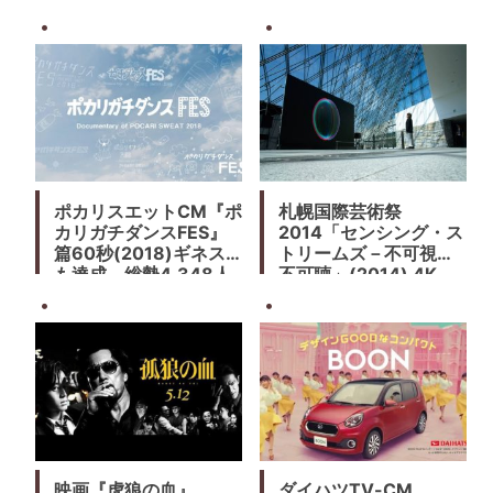
ポカリスエットCM『ポ
札幌国際芸術祭
カリガチダンスFES』
2014「センシング・ス
篇60秒(2018)ギネス
トリームズ－不可視、
も達成。総勢4,348人
不可聴」(2014) 4K
中高生のガチダンスが
Viewing×坂本龍一×真
感動を呼ぶ 。ドキュメ
鍋大度 SONY PCL
ンタリーも同時に発表
映画『虎狼の血』
ダイハツTV-CM