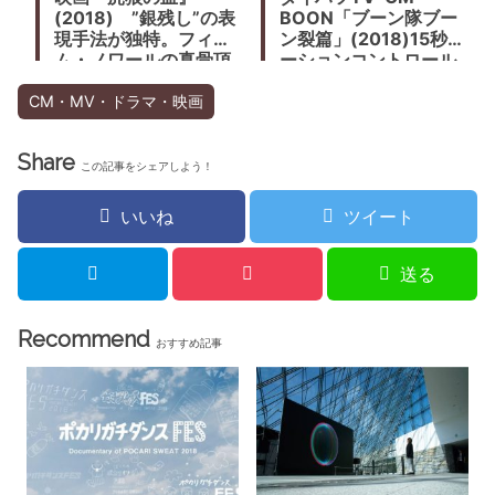
(2018) ”銀残し”の表
BOON「ブーン隊ブー
現手法が独特。フィル
ン裂篇」(2018)15秒モ
ム・ノワールの真骨頂
ーションコントロール
に血が騒ぐ
カメラで土屋太鳳分
裂！
CM・MV・ドラマ・映画
Share
この記事をシェアしよう！
いいね
ツイート
送る
Recommend
おすすめ記事