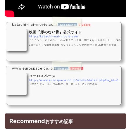
katachi-nai-movie.com
1124 Shares
2 Users
映画『形のない骨』公式サイト
http://katachi-nai-movie.com
ミシミシと、キシキシと、心が死んでいく音。聞こえないふりとした。 - 第3
4回ワルシャワ国際映画祭 コンペティション部門公式上映 小島淳二監督作品
『形のない骨』7月28日から渋谷ユーロスペースより全国公開
www.eurospace.co.jp
4 Shares
1 Pocket
ユーロスペース
http://www.eurospace.co.jp/works/detail.php?w_id=000272
上映スケジュール、作品解説。ヨーロッパ、アジア映画等。
Recommend
おすすめ記事