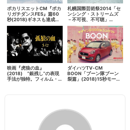
ポカリスエットCM『ポカ
札幌国際芸術祭2014「セ
リガチダンスFES』篇60
ンシング・ストリームズ
秒(2018)ギネスも達成。
－不可視、不可聴」
総勢4,348人中高生のガ
(2014) 4K Viewing×坂本
チダンスが感動を呼ぶ 。
龍一×真鍋大度 SONY
ドキュメンタリーも同時
PCL
に発表
映画『虎狼の血』
ダイハツTV-CM
(2018) ”銀残し”の表現
BOON「ブーン隊ブーン
手法が独特。フィルム・
裂篇」(2018)15秒モーシ
ノワールの真骨頂に血が
ョンコントロールカメラ
騒ぐ
で土屋太鳳分裂！