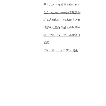
勲さんともう映画を作りたく
なかったか」――鈴木敏夫が
語る高畑勲』 鈴木敏夫と高
畑勲の壮絶な作品との対峙物
語。プロデューサー志望者は
必読
CM・MV・ドラマ・映画