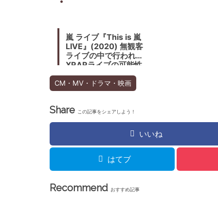
嵐 ライブ『This is 嵐
LIVE』(2020) 無観客
ライブの中で行われた
XRARライブの可能性
CM・MV・ドラマ・映画
Share
この記事をシェアしよう！
いいね
はてブ
Recommend
おすすめ記事