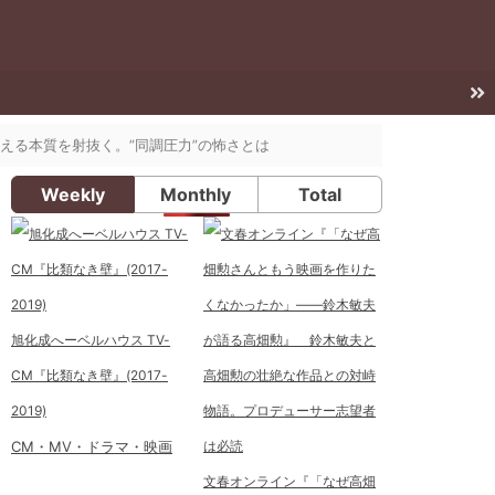
抱える本質を射抜く。”同調圧力”の怖さとは
Weekly
Monthly
Total
旭化成へーベルハウス TV-
CM『比類なき壁』(2017-
2019)
CM・MV・ドラマ・映画
文春オンライン『「なぜ高畑