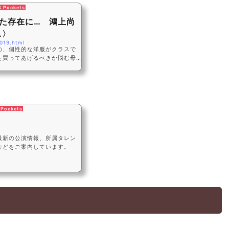
8 Pockets
た存在に… 鴻上尚
.〉
019.html
の、個性的な洋服がクラスで
を買ってあげるべきか悩む母
戦略とは？【相談2】「帰国子
 Pockets
最新の公演情報、所属タレン
などをご案内しています。