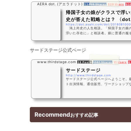
AERA dot. (アエラドット)
53459 Shares
520 Users
93
帰国子女の娘がクラスで浮い
史が答えた戦略とは？ 〈dot
https://dot.asahi.com/dot/2018081000
鴻上尚史の人生相談。「帰国子女の娘
浮いた存在に」と相談者。娘に普通の服
に、鴻上尚史が答えた生き延びるための
女の娘が潰さ...
サードステージ公式ページ
www.thirdstage.com
28 Posts
1361 Shares
11 Users
6
サードステージ
http://www.thirdstage.com
サードステージ公式ページへようこそ。
ト出演情報、通信販売、ワークショップ
Recommend
おすすめ記事