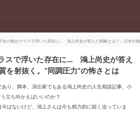
.『帰国子女の娘がクラスで浮いた存在に… 鴻上尚史が答えた戦略とは？』日本の
がクラスで浮いた存在に… 鴻上尚史が答え
質を射抜く。”同調圧力”の怖さとは
であり、脚本、演出家でもある鴻上尚史の人生相談記事。小
どう立ち向かえばいいのか？
は今はないけど、鴻上さんは今も精力的に鋭く迫っていま