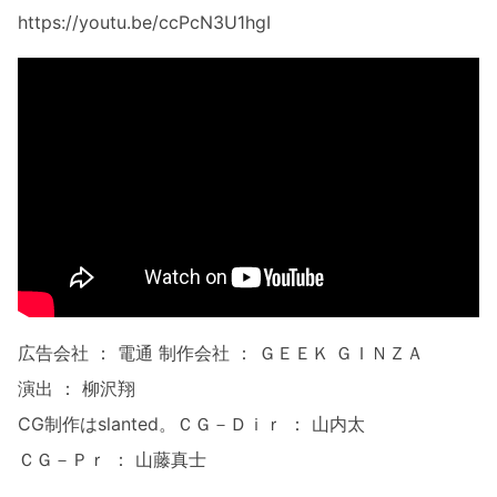
https://youtu.be/ccPcN3U1hgI
広告会社 ： 電通 制作会社 ： ＧＥＥＫ ＧＩＮＺＡ
演出 ： 柳沢翔
CG制作はslanted。ＣＧ－Ｄｉｒ ： 山内太
ＣＧ－Ｐｒ ： 山藤真士