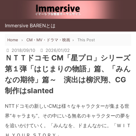
Immersive BARENとは
Home
CM・MV・ドラマ・映画
This Post
2018/09/10
2026/01/02
ＮＴＴドコモ CM「星プロ」シリーズ
第１弾「はじまりの物語」篇、「みん
なの期待」篇～ 演出は柳沢翔、CG
制作はslanted
NTTドコモの新しいCMは様々なキャラクターが集まる世
界“キャラまち”。その中にいる無名のキャラクターの夢を
を追いかけていく。「みんなを、ドまんなかに。「ＷＩＴ
Ｈ ＹＯＵＲ ＳＴＯＲＹ」