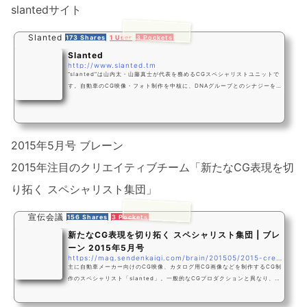
slantedサイト
Slanted
173 Shares
1 User
3 Pockets
Slanted
http://www.slanted.tm
”slanted”は山内太・山藤真士が代表を務めるCGスペシャリストユニットで
す。自動車のCG映像・フォト制作を中核に、DNAグループとのシナジーを活
かし、今後はより幅広い領域に活動を広げていきます。
2015年5月号 ブレーン
2015年注目のクリエイティブチーム「新たなCG表現を切
り拓く スペシャリスト集団」
宣伝会議
156 Shares
3 Pockets
新たなCG表現を切り拓く スペシャリスト集団 | ブレ
ーン 2015年5月号
https://mag.sendenkaigi.com/brain/201505/2015-creative-team/004992.php
主に自動車メーカー向けのCG映像、カタログ用CG画像などを制作するCG制
作のスペシャリスト「slanted」。一般的なCGプロダクションと異なり、企
画・演出や編集まで一貫した制作にも対応できるのが特徴だ。