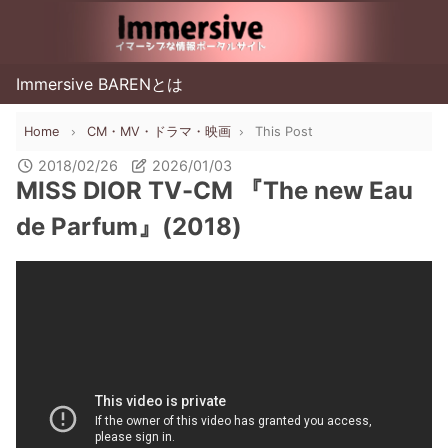
Immersive BARENとは
Home
CM・MV・ドラマ・映画
This Post
2018/02/26
2026/01/03
MISS DIOR TV-CM 『The new Eau
de Parfum』(2018)