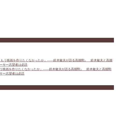
う映画を作りたくなかったか」――鈴木敏夫が語る高畑勲』 鈴木敏夫と高畑勲
サー志望者は必読