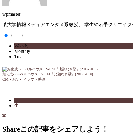
wpmaster
某大学情報メディアエンタメ系教授。 学生や若手クリエイ
Weekly
Monthly
Total
旭化成へーベルハウス TV-CM『比類なき壁』(2017-2019)
CM・MV・ドラマ・映画
Share
この記事をシェアしよう！