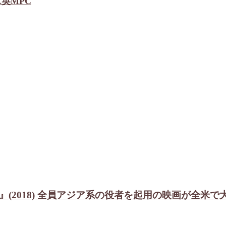
VFX英MPC
ians』(2018) 全員アジア系の役者を起用の映画が全米