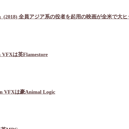
ians』(2018) 全員アジア系の役者を起用の映画が全米で大
 VFXは英Flamestore
VFXは豪Animal Logic