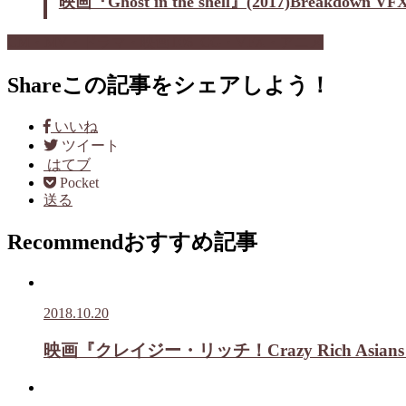
映画『Ghost in the shell』(2017)Breakdown 
CM・MV・ドラマ・映画
T06_CG・VFX・アニメ
Share
この記事をシェアしよう！
いいね
ツイート
はてブ
Pocket
送る
Recommend
おすすめ記事
2018.10.20
映画『クレイジー・リッチ！Crazy Rich As