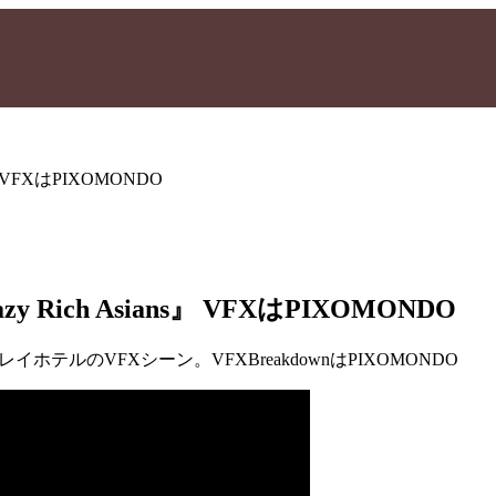
』 VFXはPIXOMONDO
 Rich Asians』 VFXはPIXOMONDO
レイホテルのVFXシーン。VFXBreakdownはPIXOMONDO