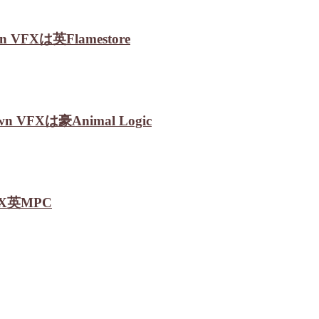
n VFXは英Flamestore
 VFXは豪Animal Logic
VFX英MPC