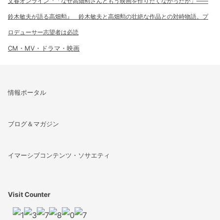
文春オンライン『「なぜ高畑勲さんともう映画を作りたくなかったか」――
鈴木敏夫が語る高畑勲』 鈴木敏夫と高畑勲の壮絶な作品との対峙物語。プ
ロデューサー志望者は必読
CM・MV・ドラマ・映画
情報ポータル
ブログ＆マガジン
イマーシブコンテンツ・ソサエティ
Visit Counter