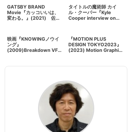
GATSBY BRAND
タイトルの魔術師 カイ
Movie『カッコいいは、
ル・クーパー『Kyle
変わる。』(2021) 佐藤
Cooper interview on
健の全力疾走。モーショ
title design』(英語版)
ンコントロールカメラ
MILOによる特殊撮影
映画『KNOWINGノウイ
『MOTION PLUS
ング』
DESIGN TOKYO2023』
(2009)Breakdown VFX
(2023) Motion Graphics
は豪Animal Logic
の祭典、4年ぶりに東京で
開催。