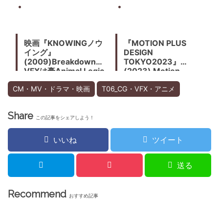
疾走。モーションコン
トロールカメラMILOに
よる特殊撮影
映画『KNOWINGノウ
『MOTION PLUS
イング』
DESIGN
(2009)Breakdown
TOKYO2023』
VFXは豪Animal Logic
(2023) Motion
Graphicsの祭典、4年
ぶりに東京で開催。
CM・MV・ドラマ・映画
T06_CG・VFX・アニメ
Share
この記事をシェアしよう！
いいね
ツイート
送る
Recommend
おすすめ記事