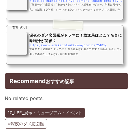
https://d-manga.net/sinya-damekoi-zukan-best-review
『深夜のダメ恋図鑑』1巻から3巻のネタバレ感想をレビュー。作者は尾崎衣
良。出版社は小学館。ジャンルは少女コミックのおすすめラブコメ漫画。今回
ドル漫では『深夜のダメ恋図鑑』という漫画が面白いのかつまらないのか徹底
的に考察してみました。結論から
有明の月
深夜のダメ恋図鑑がドラマに！放送局はどこ？名言に
味噌汁が関係？
https://www.ariakenotsuki.com/comics/2401/
深夜のダメ恋図鑑がドラマに！ 身も蓋もない真夜中の女子座談会 今夜もダメ
男への不満が止まらない 辛口批判満載の…
Recommend
おすすめ記事
No related posts.
10_LBE_展示・ミュージアム・イベント
#深夜のダメ恋図鑑