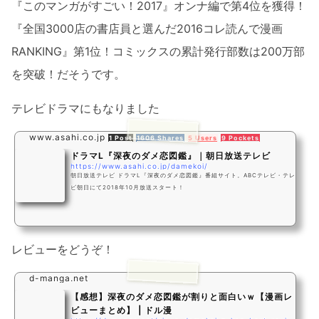
『このマンガがすごい！2017』オンナ編で第4位を獲得！
『全国3000店の書店員と選んだ2016コレ読んで漫画
RANKING』第1位！コミックスの累計発行部数は200万部
を突破！だそうです。
テレビドラマにもなりました
www.asahi.co.jp
1 Post
1606 Shares
5 Users
9 Pockets
ドラマL『深夜のダメ恋図鑑』｜朝日放送テレビ
https://www.asahi.co.jp/damekoi/
朝日放送テレビ ドラマL『深夜のダメ恋図鑑』番組サイト。ABCテレビ・テレ
ビ朝日にて2018年10月放送スタート！
レビューをどうぞ！
d-manga.net
【感想】深夜のダメ恋図鑑が割りと面白いｗ【漫画レ
ビューまとめ】 | ドル漫