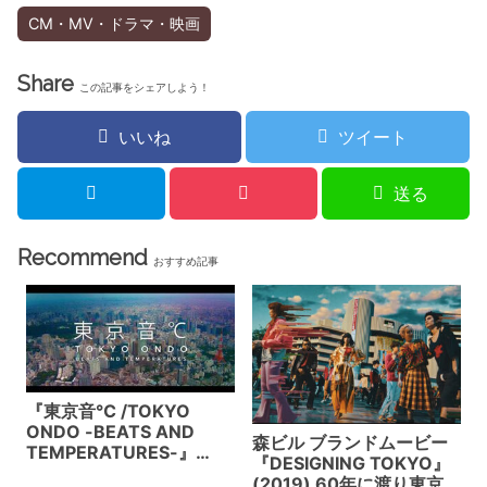
CM・MV・ドラマ・映画
Share
この記事をシェアしよう！
いいね
ツイート
送る
Recommend
おすすめ記事
『東京音℃ /TOKYO
ONDO -BEATS AND
森ビル ブランドムービー
TEMPERATURES-』
『DESIGNING TOKYO』
(2016) TYOが仕掛け
(2019) 60年に渡り東京