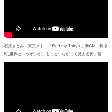
石原さとみ、東京メトロ「Find my Tokyo.」新CM「錦糸
町_世界とニッポンが、もっとつながって見える街」篇