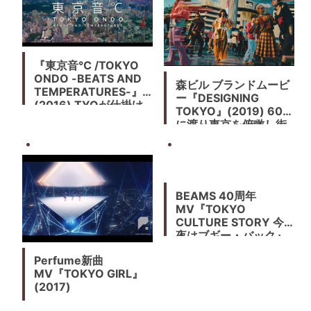
『東京音℃ /TOKYO
ONDO -BEATS AND
森ビル ブランドムービ
TEMPERATURES-』
ー『DESIGNING
(2016) TYOが仕掛け
TOKYO』(2019) 60年
る”TOKYO”ブランディ
に渡り東京を俯瞰し街
ング
づくりを続けてきた、
森ビルのブランドムー
ビー。
BEAMS 40周年
MV『TOKYO
CULTURE STORY 今
夜はブギー・バック』
(2016) カルチャー、フ
Perfume新曲
ァッション、音楽の映
MV『TOKYO GIRL』
像走馬灯
(2017)