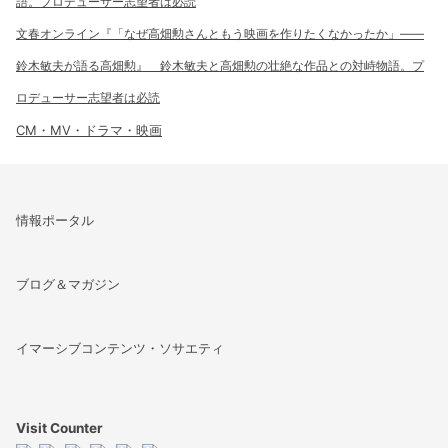
文春オンライン『「なぜ高畑勲さんともう映画を作りたくなかったか」――
鈴木敏夫が語る高畑勲』 鈴木敏夫と高畑勲の壮絶な作品との対峙物語。プ
ロデューサー志望者は必読
CM・MV・ドラマ・映画
情報ポータル
ブログ＆マガジン
イマーシブコンテンツ・ソサエティ
Visit Counter