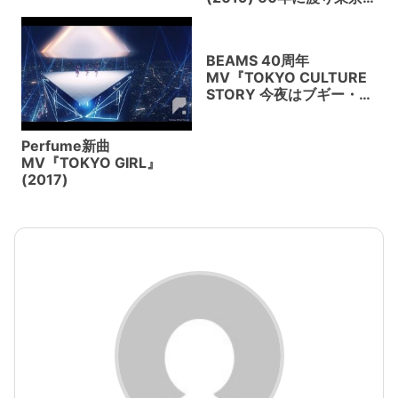
る”TOKYO”ブランディン
を俯瞰し街づくりを続け
グ
てきた、森ビルのブラン
ドムービー。
BEAMS 40周年
MV『TOKYO CULTURE
STORY 今夜はブギー・バ
ック』(2016) カルチャ
ー、ファッション、音楽
の映像走馬灯
Perfume新曲
MV『TOKYO GIRL』
(2017)