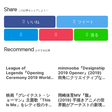
合唱にヒュージャック
マンも大感激
Share
この記事をシェアしよう！
いいね
ツイート
送る
Recommend
おすすめ記事
League of
minmooba『Designship
Legends『Opening
2019 Opener』(2019)
Ceremony 2019 World
街角にクリエイティブな
Championship Finals』
筆のタッチが走り回る
(2019) 上海ホログラフィ
ックハーフスクリーンに
映画『グレイテスト・シ
岡崎体育MV『龍』
よる演出が不思議感を醸
ョーマン』主題歌「This
(2019) 手描きアニメの世
し出す
Is Me」をレティ役のキア
界観がアーチストの新境
ラ・セトルが生で歌う秘
地スローなメロディの名