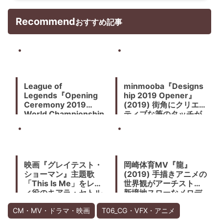
Recommend
おすすめ記事
League of
minmooba『Designs
Legends『Opening
hip 2019 Opener』
Ceremony 2019
(2019) 街角にクリエイ
World Championship
ティブな筆のタッチが
Finals』(2019) 上海ホ
走り回る
ログラフィックハーフ
スクリーンによる演出
が不思議感を醸し出す
映画『グレイテスト・
岡崎体育MV『龍』
ショーマン』主題歌
(2019) 手描きアニメの
「This Is Me」をレテ
世界観がアーチストの
ィ役のキアラ・セトル
新境地スローなメロデ
が生で歌う秘蔵映像。
ィの名曲
その場にいた全員の大
CM・MV・ドラマ・映画
T06_CG・VFX・アニメ