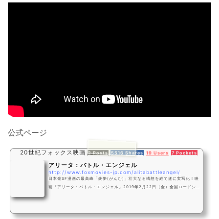
公式ページ
20世紀フォックス映画
2 Posts
5516 Shares
19 Users
7 Pockets
アリータ：バトル・エンジェル
http://www.foxmovies-jp.com/alitabattleangel/
日本発SF漫画の最高峰「銃夢(がんむ)」壮大なる構想を経て遂に実写化！映
画『アリータ：バトル・エンジェル』2019年2月22日（金）全国ロードショ
ー