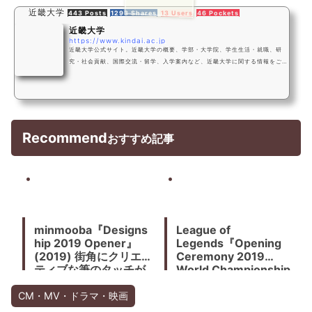
近畿大学
443 Posts
1293 Shares
13 Users
46 Pockets
近畿大学
https://www.kindai.ac.jp
近畿大学公式サイト。近畿大学の概要、学部・大学院、学生生活・就職、研
究・社会貢献、国際交流・留学、入学案内など、近畿大学に関する情報をご覧
頂けます。
Recommend
おすすめ記事
minmooba『Designs
League of
hip 2019 Opener』
Legends『Opening
(2019) 街角にクリエイ
Ceremony 2019
ティブな筆のタッチが
World Championship
走り回る
Finals』(2019) 上海ホ
ログラフィックハーフ
CM・MV・ドラマ・映画
スクリーンによる演出