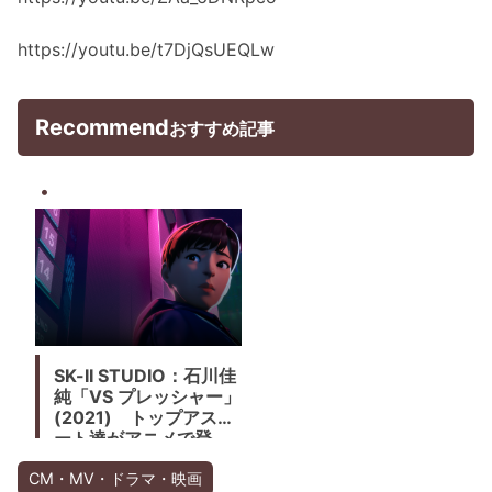
https://youtu.be/t7DjQsUEQLw
Recommend
おすすめ記事
SK-II STUDIO：石川佳
純「VS プレッシャー」
(2021) トップアスリ
ート達がアニメで登
場。彼女たちの内面に
焦点を当てた「VS」シ
CM・MV・ドラマ・映画