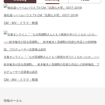
旭化成へーベルハウス TV-CM『比類なき壁』(2017-2019)
CM・MV・ドラマ・映画
文春オンライン『「なぜ高畑勲さんともう映画を作りたくなかったか」――
鈴木敏夫が語る高畑勲』 鈴木敏夫と高畑勲の壮絶な作品との対峙物語。プ
ロデューサー志望者は必読
CM・MV・ドラマ・映画
情報ポータル