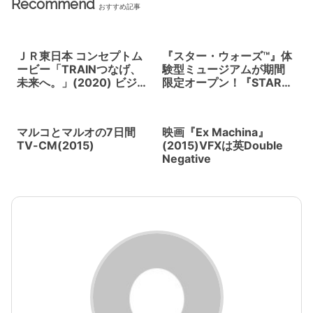
Recommend
おすすめ記事
ＪＲ東日本 コンセプトム
『スター・ウォーズ™』体
ービー「TRAINつなげ、
験型ミュージアムが期間
未来へ。」(2020) ビジネ
限定オープン！『STAR
スを超えた社会的使命を
WARS™ Identities: The
未来へつなぐ
Exhibition』 2019年8月8
日 (火)〜2020年1月13日
マルコとマルオの7日間
映画『Ex Machina』
(月) 寺田倉庫G1-5Fにて
TV-CM(2015)
(2015)VFXは英Double
Negative