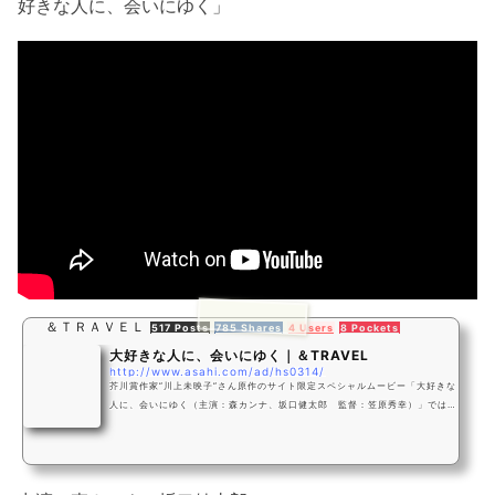
好きな人に、会いにゆく」
＆ＴＲＡＶＥＬ
517 Posts
785 Shares
4 Users
8 Pockets
大好きな人に、会いにゆく｜＆TRAVEL
http://www.asahi.com/ad/hs0314/
芥川賞作家”川上未映子”さん原作のサイト限定スペシャルムービー「大好きな
人に、会いにゆく（主演：森カンナ、坂口健太郎 監督：笠原秀幸）」では、
金沢の魅力を存分に紹介。また、本編と合わせて、全18枚のアザーカットた
ちにも、ぜひ会いに来てください。