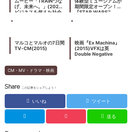
ムービー「TRAINつな
体験型ミュージアムが
げ、未来へ。」(2020)
期間限定オープン！
ビジネスを超えた社会
『STAR WARS™
的使命を未来へつなぐ
Identities: The
Exhibition』 2019年8
月8日 (火)〜2020年1
月13日 (月) 寺田倉庫
G1-5Fにて
マルコとマルオの7日間
映画『Ex Machina』
TV-CM(2015)
(2015)VFXは英
Double Negative
CM・MV・ドラマ・映画
Share
この記事をシェアしよう！
いいね
ツイート
送る