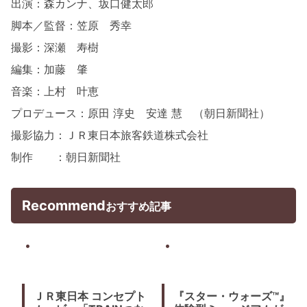
出演：森カンナ、坂口健太郎
脚本／監督：笠原 秀幸
撮影：深瀬 寿樹
編集：加藤 肇
音楽：上村 叶恵
プロデュース：原田 淳史 安達 慧 （朝日新聞社）
撮影協力：ＪＲ東日本旅客鉄道株式会社
制作 ：朝日新聞社
Recommend
おすすめ記事
ＪＲ東日本 コンセプト
『スター・ウォーズ™』