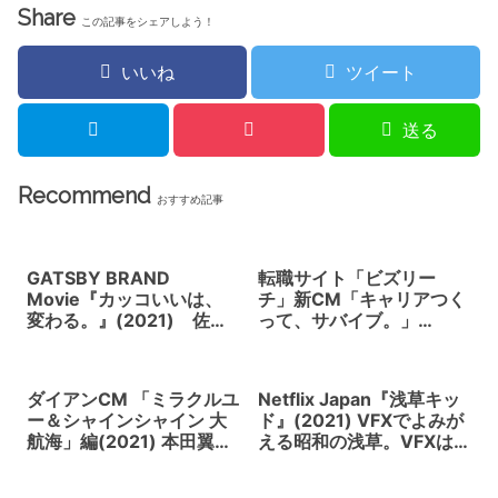
Share
この記事をシェアしよう！
いいね
ツイート
送る
Recommend
おすすめ記事
GATSBY BRAND
転職サイト「ビズリー
Movie『カッコいいは、
チ」新CM「キャリアつく
変わる。』(2021) 佐藤
って、サバイブ。」
健の全力疾走。モーショ
(2021) 吉谷 彩子、柄本
ンコントロールカメラ
佑が就活サバイバル、ゾ
MILOによる特殊撮影
ンビに襲われる。足利ス
ダイアンCM 「ミラクルユ
Netflix Japan『浅草キッ
クランブルシティスタジ
ー＆シャインシャイン 大
ド』(2021) VFXでよみが
オで撮影
航海」編(2021) 本田翼が
える昭和の浅草。VFXは
大海原を悠々航海する
オムニバスジャパン