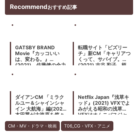
Recommend
おすすめ記事
GATSBY BRAND
転職サイト「ビズリー
Movie『カッコいい
チ」新CM「キャリアつ
は、変わる。』
くって、サバイブ。」
(2021) 佐藤健の全力
(2021) 吉谷 彩子、柄
疾走。モーションコン
本 佑が就活サバイバ
トロールカメラMILOに
ル、ゾンビに襲われ
よる特殊撮影
る。足利スクランブル
シティスタジオで撮影
ダイアンCM 「ミラク
Netflix Japan『浅草キ
ルユー＆シャインシャ
ッド』(2021) VFXでよ
イン 大航海」編(2021)
みがえる昭和の浅草。
本田翼が大海原を悠々
VFXはオムニバスジャ
航海する
パン
CM・MV・ドラマ・映画
T06_CG・VFX・アニメ