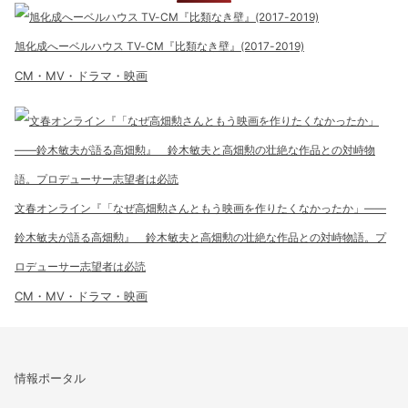
旭化成へーベルハウス TV-CM『比類なき壁』(2017-2019)
CM・MV・ドラマ・映画
文春オンライン『「なぜ高畑勲さんともう映画を作りたくなかったか」――
鈴木敏夫が語る高畑勲』 鈴木敏夫と高畑勲の壮絶な作品との対峙物語。プ
ロデューサー志望者は必読
CM・MV・ドラマ・映画
情報ポータル