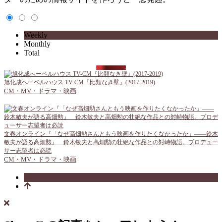
Weekly
Monthly
Total
旭化成へーベルハウス TV-CM『比類なき壁』(2017-2019)
CM・MV・ドラマ・映画
文春オンライン『「なぜ高畑勲さんともう映画を作りたくなかったか」――鈴木
敏夫が語る高畑勲』 鈴木敏夫と高畑勲の壮絶な作品との対峙物語。プロデュー
サー志望者は必読
CM・MV・ドラマ・映画