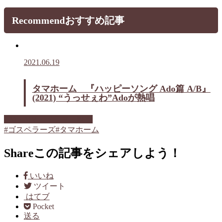
Recommend
おすすめ記事
2021.06.19
タマホーム 『ハッピーソング Ado篇 A/B』
(2021) “うっせぇわ”Adoが熱唱
CM・MV・ドラマ・映画
#ゴスペラーズ
#タマホーム
Share
この記事をシェアしよう！
いいね
ツイート
はてブ
Pocket
送る