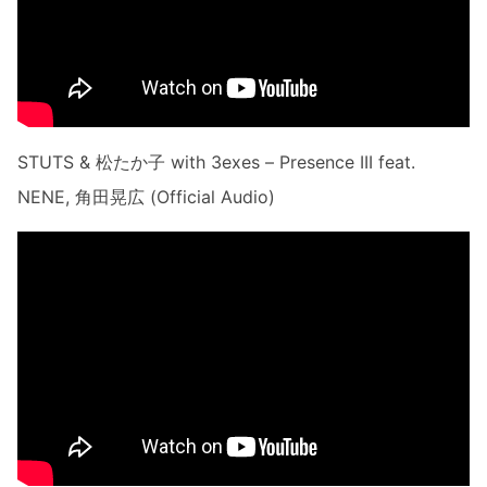
STUTS & 松たか子 with 3exes – Presence III feat.
NENE, 角田晃広 (Official Audio)