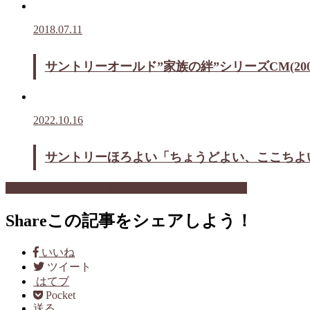
2018.07.11
サントリーオールド”家族の絆”シリーズCM(2
2022.10.16
サントリーほろよい「ちょうどよい、ここちよい、
CM・MV・ドラマ・映画
T06_CG・VFX・アニメ
Share
この記事をシェアしよう！
いいね
ツイート
はてブ
Pocket
送る