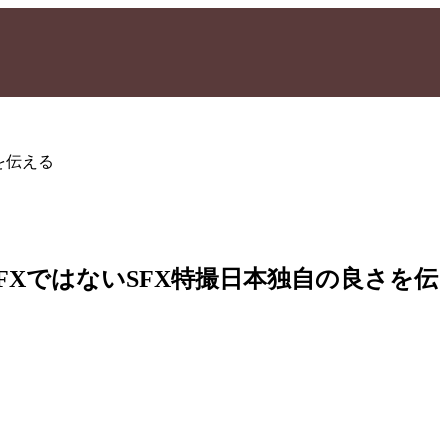
さを伝える
修 VFXではないSFX特撮日本独自の良さを伝