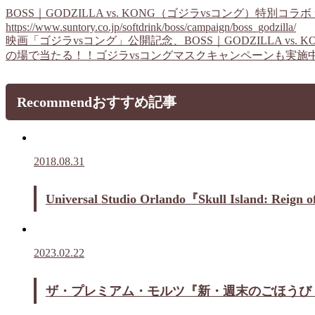
BOSS｜GODZILLA vs. KONG（ゴジラvsコング）特別コラ
https://www.suntory.co.jp/softdrink/boss/campaign/boss_godzilla/
映画「ゴジラvsコング」公開記念、BOSS｜GODZILLA 
の場で当たる！！ゴジラvsコングマスクキャンペーンも実施
Recommend
おすすめ記事
2018.08.31
Universal Studio Orlando『Skull I
2023.02.22
ザ・プレミアム・モルツ『新・週末のごほうび 平