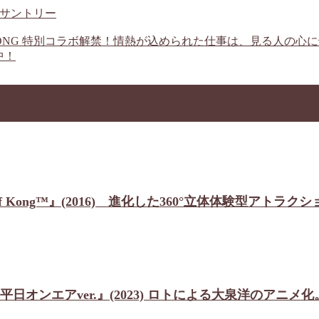
ボ サントリー
vs. KONG 特別コラボ解禁！情熱が込められた仕事は、見る
中！
sland: Reign of Kong™』(2016) 進化した360°立
日オンエアver.』(2023) ロトによる大泉洋のアニ