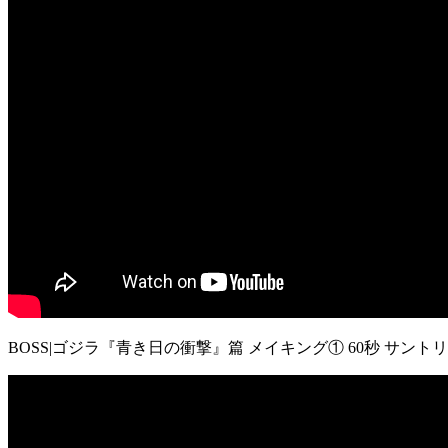
BOSS|ゴジラ『青き日の衝撃』篇 メイキング① 60秒 サント