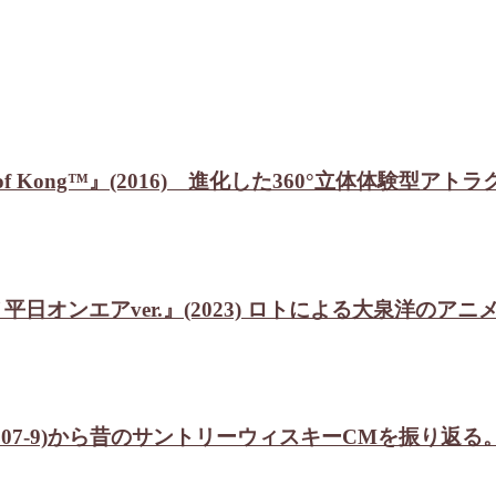
Island: Reign of Kong™』(2016) 進化した36
日オンエアver.』(2023) ロトによる大泉洋の
2007-9)から昔のサントリーウィスキーCMを振り