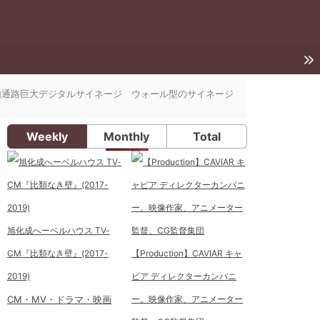
東西自由通路巨大デジタルサイネージ ウォール型のサイネージ
Weekly
Monthly
Total
旭化成へーベルハウス TV-
CM『比類なき壁』(2017-
【Production】CAVIAR キャ
2019)
ビア ディレクターカンパニ
CM・MV・ドラマ・映画
ー。映像作家、アニメーター