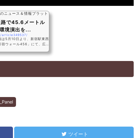
告界のニュース＆情報プラットフォーム
路で45.6メートル
境演出を...
/article349537/
は5月10日より、新宿駅東西
新宿ウォール456」にて、広
_Panel
ツイート