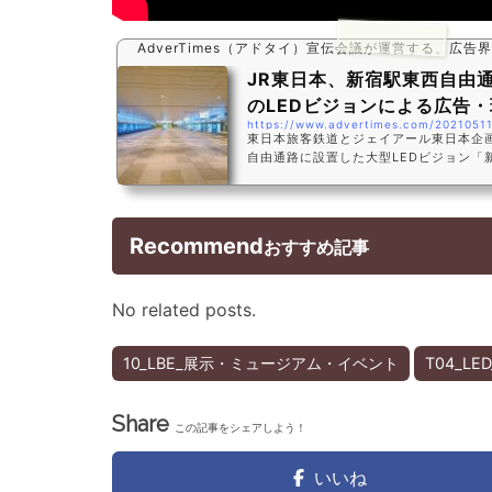
AdverTimes（アドタイ）宣伝会議が運営する、広
JR東日本、新宿駅東西自由通
のLEDビジョンによる広告・環
https://www.advertimes.com/20210511
東日本旅客鉄道とジェイアール東日本企画
自由通路に設置した大型LEDビジョン「
告・環境演出の放映を開始した。
Recommend
おすすめ記事
No related posts.
10_LBE_展示・ミュージアム・イベント
T04_LED
Share
この記事をシェアしよう！
いいね