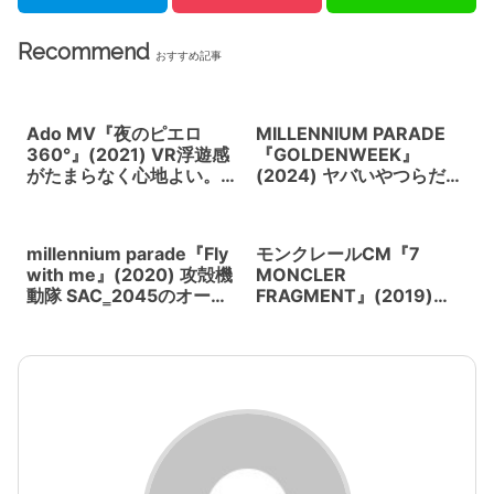
Recommend
おすすめ記事
Ado MV『夜のピエロ
MILLENNIUM PARADE
360°』(2021) VR浮遊感
『GOLDENWEEK』
がたまらなく心地よい。
(2024) ヤバいやつらだ
Adoart (ファンアート）
ぜ！日本の次世代を担う
がミュージックビデオ内
ハイパークリエイターた
に登場する
ち
millennium parade『Fly
モンクレールCM『7
with me』(2020) 攻殻機
MONCLER
動隊 SAC‗2045のオープ
FRAGMENT』(2019)
ニングを飾る
VFXはCONNECTION