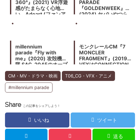
360°』(2021) VR浮遊
PARADE
感がたまらなく心地よ
『GOLDENWEEK』
い。Adoart (ファンア
(2024) ヤバいやつら
ート）がミュージック
だぜ！日本の次世代を
ビデオ内に登場する
担うハイパークリエイ
ターたち
millennium
モンクレールCM『7
parade『Fly with
MONCLER
me』(2020) 攻殻機動
FRAGMENT』(2019)
隊 SAC‗2045のオープ
VFXはCONNECTION
ニングを飾る
CM・MV・ドラマ・映画
T06_CG・VFX・アニメ
#millennium parade
Share
この記事をシェアしよう！
いいね
ツイート
送る