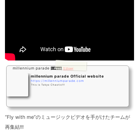
millennium parade
1 Post
1 User
millennium parade Official website
https://millenniumparade.com
This is Tokyo Chaotic!!!
“Fly with me”のミュージックビデオを手がけたチームが
再集結!!!