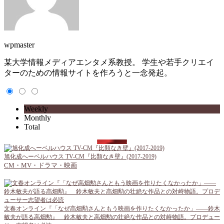
wpmaster
某大学情報メディアエンタメ系教授。 学生や若手クリエイ
ターのための情報サイトを作ろうと一念発起。
Weekly
Monthly
Total
旭化成へーベルハウス TV-CM『比類なき壁』(2017-2019)
CM・MV・ドラマ・映画
文春オンライン『「なぜ高畑勲さんともう映画を作りたくなかったか」――鈴木
敏夫が語る高畑勲』 鈴木敏夫と高畑勲の壮絶な作品との対峙物語。プロデュー