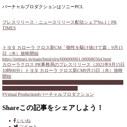
バーチャルプロダクションはソニーPCL
プレスリリース・ニュースリリース配信シェアNo.1｜PR
TIMES
トヨタ カローラ クロス新CM「個性を駆け抜けて篇」9月15
日（水）放映開始
https://prtimes.jp/main/html/rd/p/000000001.000086564.html
カローラクロス PR事務局のプレスリリース（2021年9月15日
10時00分）トヨタ カローラ クロス新CM9月15日（水）放映
開始
08_Virtual_Production_バーチャルプロダクション
CM・MV・
ドラマ・映画
T06_CG・VFX・アニメ
#Virtual Production
#バーチャルプロダクション
Share
この記事をシェアしよう！
いいね
ツイート