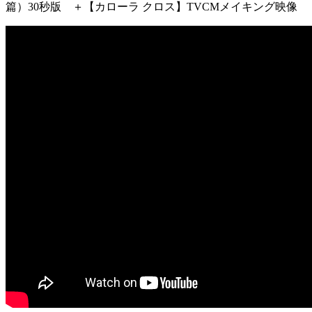
篇）30秒版 ＋【カローラ クロス】TVCMメイキング映像