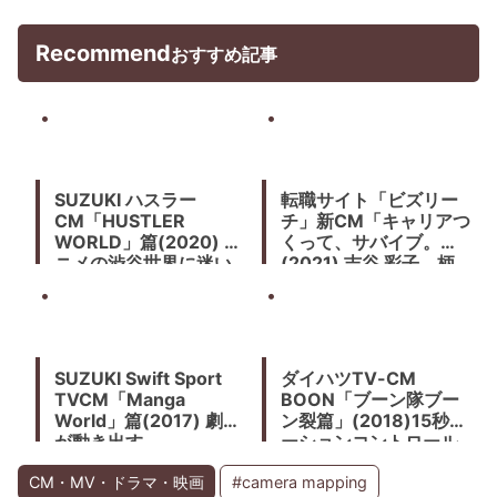
Recommend
おすすめ記事
SUZUKI ハスラー
転職サイト「ビズリー
CM「HUSTLER
チ」新CM「キャリアつ
WORLD」篇(2020) ア
くって、サバイブ。」
ニメの渋谷世界に迷い
(2021) 吉谷 彩子、柄
込んだ車が街の人々を
本 佑が就活サバイバ
変えていく。アニメー
ル、ゾンビに襲われ
ター高坂希太郎
る。足利スクランブル
シティスタジオで撮影
SUZUKI Swift Sport
ダイハツTV-CM
TVCM「Manga
BOON「ブーン隊ブー
World」篇(2017) 劇画
ン裂篇」(2018)15秒モ
が動き出す
ーションコントロール
カメラで土屋太鳳分
裂！
CM・MV・ドラマ・映画
#camera mapping