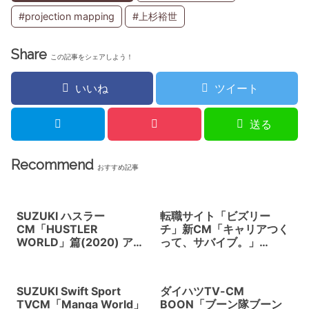
#projection mapping
#上杉裕世
Share
この記事をシェアしよう！
いいね
ツイート
送る
Recommend
おすすめ記事
SUZUKI ハスラー
転職サイト「ビズリー
CM「HUSTLER
チ」新CM「キャリアつく
WORLD」篇(2020) アニ
って、サバイブ。」
メの渋谷世界に迷い込ん
(2021) 吉谷 彩子、柄本
だ車が街の人々を変えて
佑が就活サバイバル、ゾ
いく。アニメーター高坂
ンビに襲われる。足利ス
SUZUKI Swift Sport
ダイハツTV-CM
希太郎
クランブルシティスタジ
TVCM「Manga World」
BOON「ブーン隊ブーン
オで撮影