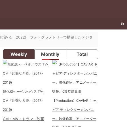
場VR』(2022) フォトグラメトリーで構築したデジタ
Weekly
Monthly
Total
旭化成へーベルハウス TV-
CM『比類なき壁』(2017-
【Production】CAVIAR キャ
2019)
ビア ディレクターカンパニ
CM・MV・ドラマ・映画
ー。映像作家、アニメーター