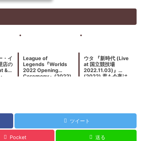
ー・イ
League of
ウタ 『新時代 (Live
理店の
Legends『Worlds
at 国立競技場
t &
2022 Opening
2022.11.03)』
2』
Ceremony』(2022)
(2022) 君も今夜は
8 ビッ
ホログラフィックハー
XRライブの目撃者に
催
フスクリーン、AR合
なる
成、プロジェクション
マッピングの連動はま
さに素晴らしいのひと
言
ツイート
Pocket
送る