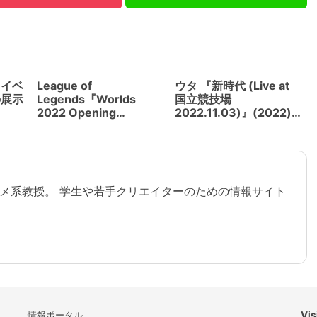
・イベ
League of
ウタ 『新時代 (Live at
の展示
Legends『Worlds
国立競技場
2022 Opening
2022.11.03)』(2022)
Ceremony』(2022) ホ
君も今夜はXRライブの
 ビッグ
ログラフィックハーフス
目撃者になる
クリーン、AR合成、プ
ロジェクションマッピン
グの連動はまさに素晴ら
メ系教授。 学生や若手クリエイターのための情報サイト
しいのひと言
情報ポータル
Vis