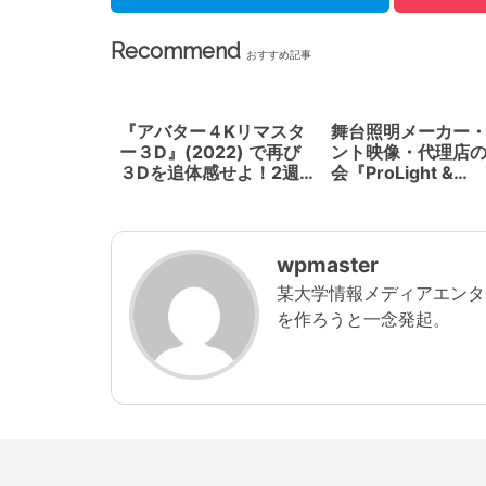
Recommend
おすすめ記事
『アバター４Kリマスタ
舞台照明メーカー
ー３D』(2022) で再び
ント映像・代理店
３Dを追体感せよ！2週
会『ProLight &
間限定公開
ProVisual 2022』
(2022) 2/16-18
サイトにて開催
wpmaster
某大学情報メディアエンタ
を作ろうと一念発起。