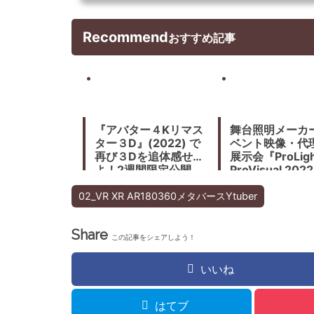
Recommend
おすすめ記事
『アバター４Kリマス
舞台照明メーカ
ター３D』(2022) で
ベント映像・代
再び３Dを追体感せ
展示会『ProLigh
よ！2週間限定公開
ProVisual 202
(2022) 2/16-1
グサイトにて開
02_VR XR AR180360メタバースYtuber
Share
この記事をシェアしよう！
いいね
はてブ