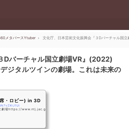
0360メタバースYtuber
文化庁、日本芸術文化振興会『３Dバーチャル国立劇
Dバーチャル国立劇場VR』(2022)
たデジタルツインの劇場。これは未来の
席・ロビー) in 3D
4N7vZXtJ1Ui
ps://www.ntj.jac.g