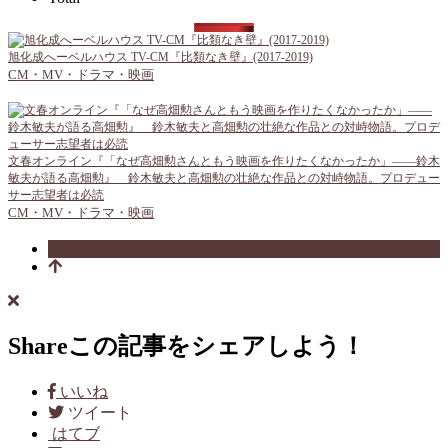
旭化成へーベルハウス TV-CM『比類なき壁』(2017-2019)
CM・MV・ドラマ・映画
文春オンライン『「なぜ高畑勲さんともう映画を作りたくなかったか」――鈴木
敏夫が語る高畑勲』 鈴木敏夫と高畑勲の壮絶な作品との対峙物語。プロデュー
サー志望者は必読
CM・MV・ドラマ・映画
Share
この記事をシェアしよう！
いいね
ツイート
はてブ