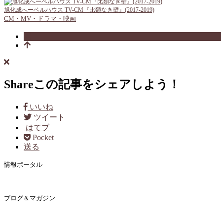
旭化成へーベルハウス TV-CM『比類なき壁』(2017-2019)
CM・MV・ドラマ・映画
Share
この記事をシェアしよう！
いいね
ツイート
はてブ
Pocket
送る
情報ポータル
ブログ＆マガジン