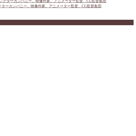
ア ディレクターカンパニー。映像作家、アニメーター監督、CG監督集団