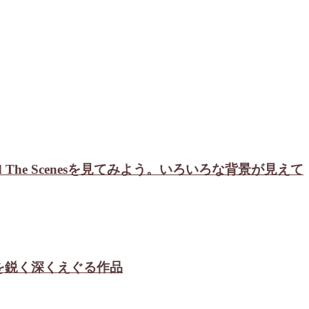
 歴代のBehind The Scenesを見てみよう。いろいろな背景が見えて
裏を鋭く深くえぐる作品