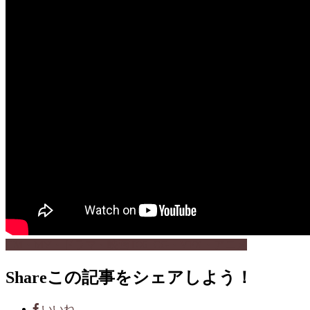
CM・MV・ドラマ・映画
T06_CG・VFX・アニメ
Share
この記事をシェアしよう！
いいね