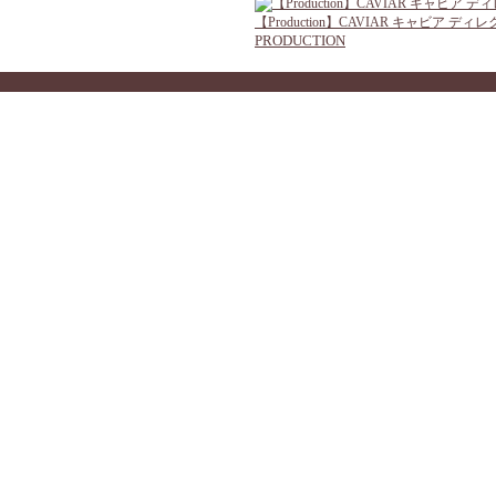
【Production】CAVIAR キャビ
PRODUCTION