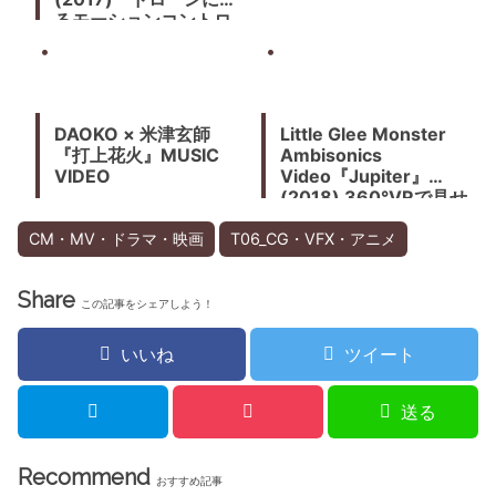
高生、Perfume出演、
るモーションコントロ
2倍速撮影。
ール撮影を実現
DAOKO × 米津玄師
Little Glee Monster
『打上花火』MUSIC
Ambisonics
VIDEO
Video『Jupiter』
(2018) 360°VRで見せ
るMusic Video
CM・MV・ドラマ・映画
T06_CG・VFX・アニメ
Share
この記事をシェアしよう！
いいね
ツイート
送る
Recommend
おすすめ記事