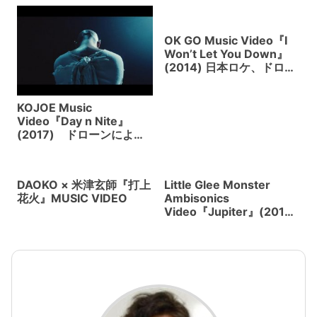
OK GO Music Video『I
Won’t Let You Down』
(2014) 日本ロケ、ドロー
ンでの一発ワンカット。
マスゲーム、ホンダの一
輪バイクUNI-CUB、女子
KOJOE Music
高生、Perfume出演、2倍
Video『Day n Nite』
速撮影。
(2017) ドローンによる
モーションコントロール
撮影を実現
DAOKO × 米津玄師『打上
Little Glee Monster
花火』MUSIC VIDEO
Ambisonics
Video『Jupiter』(2018)
360°VRで見せるMusic
Video