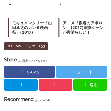
Championship』
(2017) 北京で行われた
オープニングセレモニ
ーARのドラゴンが宙を
舞う
モキュメンタリー「山
アニメ『坂道のアポロ
田孝之のカンヌ映画
ン』(2017)演奏シーン
祭」(2017)
が素晴らしい！
CM・MV・ドラマ・映画
Share
この記事をシェアしよう！
いいね
ツイート
送る
Recommend
おすすめ記事