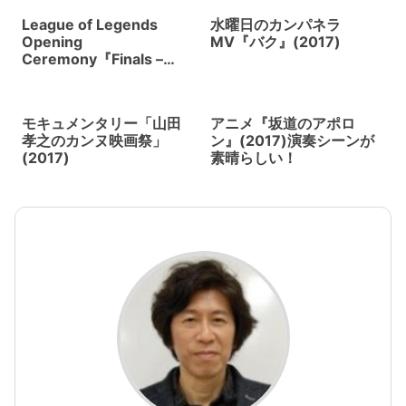
League of Legends
水曜日のカンパネラ
Opening
MV『バク』(2017)
Ceremony『Finals –
2017 World
Championship』(2017)
北京で行われたオープニ
モキュメンタリー「山田
アニメ『坂道のアポロ
ングセレモニーARのドラ
孝之のカンヌ映画祭」
ン』(2017)演奏シーンが
ゴンが宙を舞う
(2017)
素晴らしい！