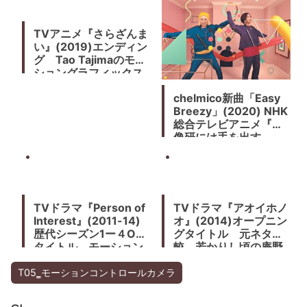
TVアニメ『さらざんま
い』(2019)エンディン
グ Tao Tajimaのモー
ショングラフィックス
とアニメの不思議な融
chelmico新曲「Easy
合。幾原邦彦監督
Breezy」(2020) NHK
総合テレビアニメ『映
像研には手を出す
な！』オープニングテ
ーマソング
TVドラマ『Person of
TVドラマ『アオイホノ
Interest』(2011-14)
オ』(2014)オープニン
歴代シーズン1ー４OP
グタイトル 元ネタ比
タイトル モーション
較 若かりし頃の庵野
グラフィックス
秀明ら大阪芸大のアニ
メオタクたちの群像
T05‗モーションコントロールカメラ
劇。福田雄一監督