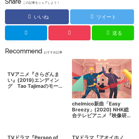
Share
この記事をシェアしよう！
いいね
ツイート
送る
Recommend
おすすめ記事
TVアニメ『さらざんま
い』(2019)エンディン
グ Tao Tajimaのモーシ
ョングラフィックスとア
ニメの不思議な融合。幾
原邦彦監督
chelmico新曲「Easy
Breezy」(2020) NHK総
合テレビアニメ『映像研
には手を出すな！』オー
プニングテーマソング
TVドラマ『Person of
TVドラマ『アオイホノ