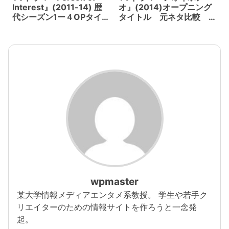
Interest』(2011-14) 歴
オ』(2014)オープニング
代シーズン1ー４OPタイト
タイトル 元ネタ比較
ル モーショングラフィ
若かりし頃の庵野秀明ら
ックス
大阪芸大のアニメオタク
たちの群像劇。福田雄一
監督
wpmaster
某大学情報メディアエンタメ系教授。 学生や若手ク
リエイターのための情報サイトを作ろうと一念発
起。