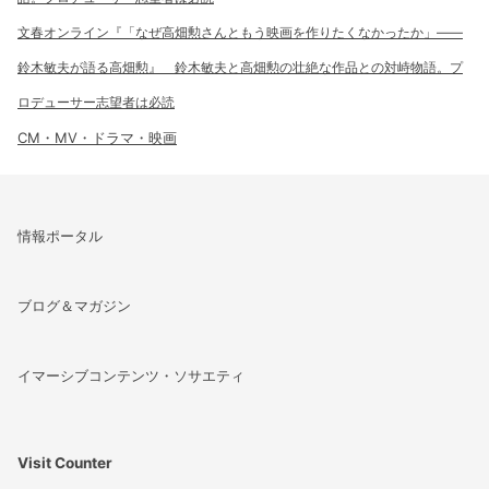
文春オンライン『「なぜ高畑勲さんともう映画を作りたくなかったか」――
鈴木敏夫が語る高畑勲』 鈴木敏夫と高畑勲の壮絶な作品との対峙物語。プ
ロデューサー志望者は必読
CM・MV・ドラマ・映画
情報ポータル
ブログ＆マガジン
イマーシブコンテンツ・ソサエティ
Visit Counter