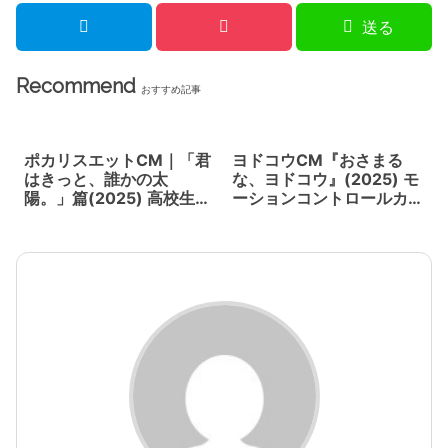
送る
Recommend
おすすめ記事
ポカリスエットCM｜「君
ヨドコウCM『おさまる
はきっと、誰かの太
な、ヨドコウ』(2025) モ
陽。」篇(2025) 高校生の
ーションコントロールカ
圧巻のダンスがCMの新し
メラを駆使したCM。木村
いスタイルを呼び起こ
拓哉も全開。
す。