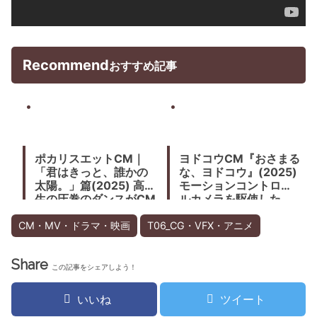
Recommend
おすすめ記事
ポカリスエットCM｜
ヨドコウCM『おさまる
「君はきっと、誰かの
な、ヨドコウ』(2025)
太陽。」篇(2025) 高校
モーションコントロー
生の圧巻のダンスがCM
ルカメラを駆使した
の新しいスタイルを呼
CM。木村拓哉も全開。
び起こす。
CM・MV・ドラマ・映画
T06_CG・VFX・アニメ
Share
この記事をシェアしよう！
いいね
ツイート