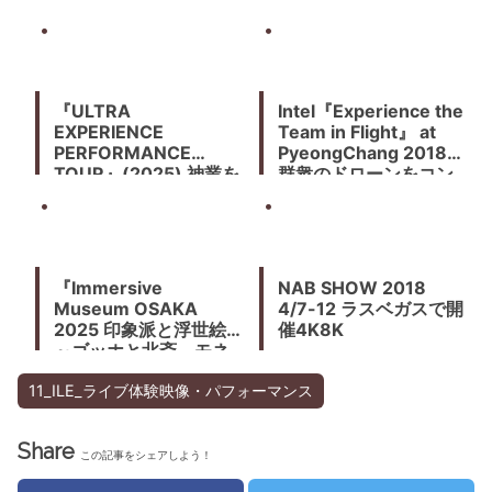
『ULTRA
Intel『Experience the
EXPERIENCE
Team in Flight』 at
PERFORMANCE
PyeongChang 2018
TOUR』(2025) 神業を
群衆のドローンをコン
目の前で体感できる没
トロールする
入型VRショーケース！
日本を牽引する新進パ
フォーマーが集結
『Immersive
NAB SHOW 2018
Museum OSAKA
4/7-12 ラスベガスで開
2025 印象派と浮世絵
催4K8K
～ゴッホと北斎、モネ
と広重～』(2025) 空
間全体が映像に包み込
11_ILE_ライブ体験映像・パフォーマンス
まれる。東京の感動を
大阪へ
Share
この記事をシェアしよう！