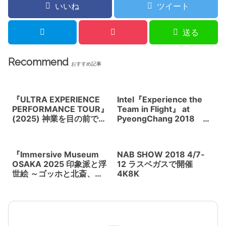
いいね
ツイート
送る
Recommend
おすすめ記事
『ULTRA EXPERIENCE
Intel『Experience the
PERFORMANCE TOUR』
Team in Flight』 at
(2025) 神業を目の前で体
PyeongChang 2018 群
感できる没入型VRショー
衆のドローンをコントロ
ケース！ 日本を牽引する
ールする
新進パフォーマーが集結
『Immersive Museum
NAB SHOW 2018 4/7-
OSAKA 2025 印象派と浮
12 ラスベガスで開催
世絵 ～ゴッホと北斎、モ
4K8K
ネと広重～』(2025) 空
間全体が映像に包み込ま
れる。東京の感動を大阪
へ