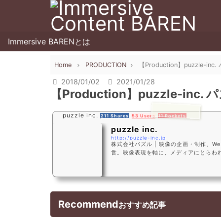
Immersive BARENとは
Home
PRODUCTION
【Production】puzzle-inc
2018/01/02
2021/01/28
【Production】puzzle-inc.
puzzle inc.
211 Shares
53 Users
11 Pockets
puzzle inc.
http://puzzle-inc.jp
株式会社パズル | 映像の企画・制作、W
営。映像表現を軸に、メディアにとらわ
や、制作・実施を得意とする。CannesLion
Fes.、TIAAなど受賞多数。
Recommend
おすすめ記事