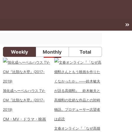
Weekly
Monthly
Total
旭化成へーベルハウス TV-
CM『比類なき壁』(2017-
2019)
CM・MV・ドラマ・映画
文春オンライン『「なぜ高畑