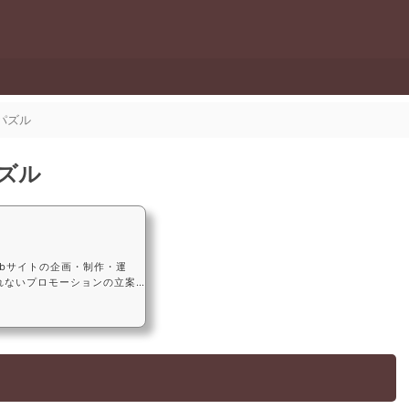
. パズル
 パズル
ebサイトの企画・制作・運
れないプロモーションの立案
s、OneShow、Clio、NY