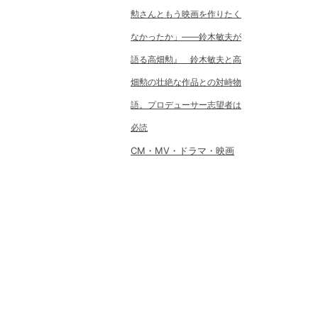
勲さんともう映画を作りたく
なかったか」――鈴木敏夫が
語る高畑勲』 鈴木敏夫と高
畑勲の壮絶な作品との対峙物
語。プロデューサー志望者は
必読
CM・MV・ドラマ・映画