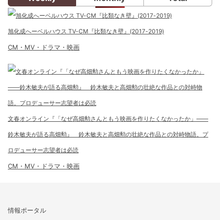
旭化成へーベルハウス TV-CM『比類なき壁』(2017-2019)
CM・MV・ドラマ・映画
文春オンライン『「なぜ高畑勲さんともう映画を作りたくなかったか」――
鈴木敏夫が語る高畑勲』 鈴木敏夫と高畑勲の壮絶な作品との対峙物語。プ
ロデューサー志望者は必読
CM・MV・ドラマ・映画
情報ポータル