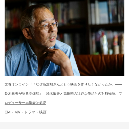
文春オンライン『「なぜ高畑勲さんともう映画を作りたくなかったか」――
鈴木敏夫が語る高畑勲』 鈴木敏夫と高畑勲の壮絶な作品との対峙物語。プ
ロデューサー志望者は必読
CM・MV・ドラマ・映画