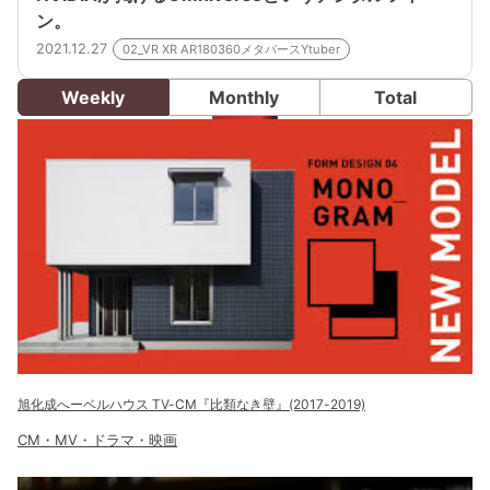
ン。
2021.12.27
02_VR XR AR180360メタバースYtuber
Weekly
Monthly
Total
旭化成へーベルハウス TV-CM『比類なき壁』(2017-2019)
CM・MV・ドラマ・映画