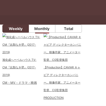
Weekly
Monthly
Total
旭化成へーベルハウス TV-
CM『比類なき壁』(2017-
【Production】CAVIAR キャ
2019)
ビア ディレクターカンパニ
CM・MV・ドラマ・映画
ー。映像作家、アニメーター
監督、CG監督集団
PRODUCTION