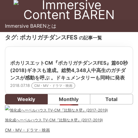
Immersive BARENとは
タグ:
ポカリガチダンスFES
の記事一覧
ポカリスエットCM『ポカリガチダンスFES』篇60秒
(2018)ギネスも達成。総勢4,348人中高生のガチダ
ンスが感動を呼ぶ 。ドキュメンタリーも同時に発表
2018.07.18
CM・MV・ドラマ・映画
Weekly
Monthly
Total
旭化成へーベルハウス TV-CM『比類なき壁』(2017-2019)
CM・MV・ドラマ・映画