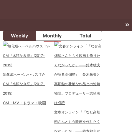
Weekly
Monthly
Total
旭化成へーベルハウス TV-
CM『比類なき壁』(2017-
2019)
CM・MV・ドラマ・映画
文春オンライン『「なぜ高畑
勲さんともう映画を作りたく
なかったか」――鈴木敏夫が