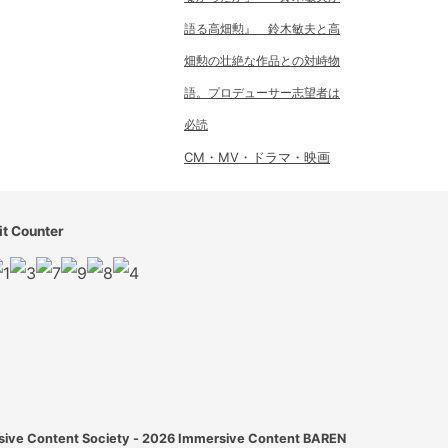
語る高畑勲』 鈴木敏夫と高
畑勲の壮絶な作品との対峙物
語。プロデューサー志望者は
必読
CM・MV・ドラマ・映画
it Counter
ive Content Society - 2026
Immersive Content BAREN