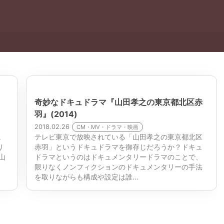
」
奇妙なドキュドラマ『山田孝之の東京都北区赤
羽』(2014)
2018.02.26
CM・MV・ドラマ・映画
。
テレビ東京で放映されている「山田孝之の東京都北区
り
赤羽」というドキュドラマを御存じだろうか？ドキュ
山
ドラマというのはドキュメンタリードラマのことで、
限りなくノンフィクションのドキュメンタリーの手法
を取りながらも構成や設定は誰...