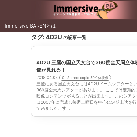
Immersive BARENとは
タグ:
4D2U
の記事一覧
4D2U 三鷹の国立天文台で360度全天周立体
像が見れる！
2018.04.03
01_Stereoscopic_3D立体映像
三鷹にある国立天文台には4D2Uドームシアターと
360度全天周シアターがあります。 ここでは定期的
映像コンテンツが見ることが出来ます。 このシアタ
は2007年に完成し毎週土曜日を中心に定期上映を行
て来ました。す...