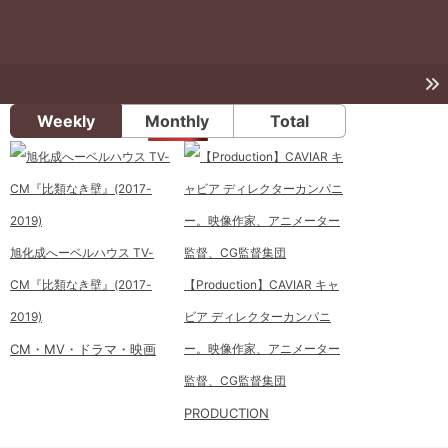
Weekly
Monthly
Total
旭化成へーベルハウス TV-
CM『比類なき壁』(2017-
【Production】CAVIAR キャ
2019)
ビア ディレクターカンパニ
CM・MV・ドラマ・映画
ー。映像作家、アニメーター
監督、CG監督集団
PRODUCTION