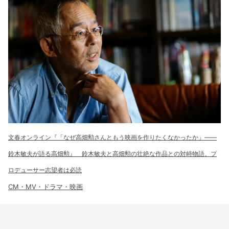
文春オンライン『「なぜ高畑勲さんともう映画を作りたくなかったか」――
鈴木敏夫が語る高畑勲』 鈴木敏夫と高畑勲の壮絶な作品との対峙物語。プ
ロデューサー志望者は必読
CM・MV・ドラマ・映画