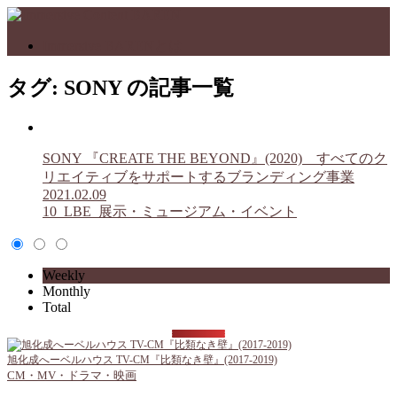
Immersive BARENとは
タグ:
SONY
の記事一覧
SONY 『CREATE THE BEYOND』(2020) すべてのク
リエイティブをサポートするブランディング事業
2021.02.09
10_LBE_展示・ミュージアム・イベント
Weekly
Monthly
Total
旭化成へーベルハウス TV-CM『比類なき壁』(2017-2019)
CM・MV・ドラマ・映画