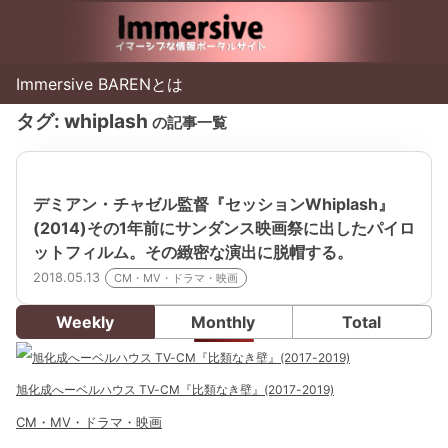
Immersive BARENとは
タグ:
whiplash
の記事一覧
デミアン・チャゼル監督『セッションWhiplash』
(2014)その1年前にサンダンス映画祭に出したパイロ
ットフィルム。その緻密な演出に脱帽する。
2018.05.13
CM・MV・ドラマ・映画
Weekly
Monthly
Total
旭化成へーベルハウス TV-CM『比類なき壁』(2017-2019)
CM・MV・ドラマ・映画